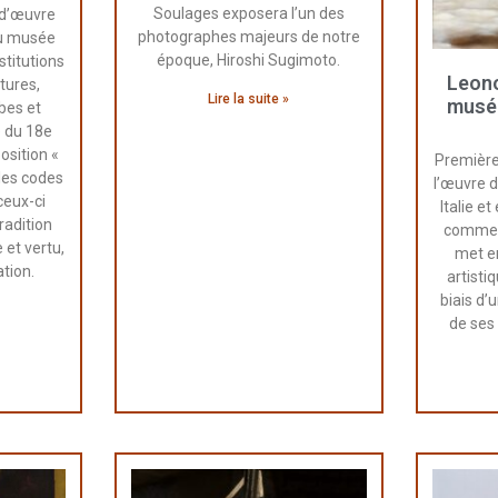
Soulages exposera l’un des
-d’œuvre
photographes majeurs de notre
du musée
époque, Hiroshi Sugimoto.
stitutions
Leono
tures,
Lire la suite »
musé
obes et
é du 18e
position «
Première
les codes
l’œuvre 
eux-ci
Italie e
radition
comme u
 et vertu,
met e
ation.
artistiq
biais d’
de ses 