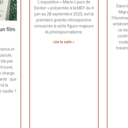
L’exposition « Marie-Laure de
Dans l
Decker » présentée à la MEP du 4
Migra
juin au 28 septembre 2025, est la
l’Homme 
première grande rétrospective
entière
consacrée à cette figure majeure
un film
ce ti
du photojournalisme.
contin
coule
Lire la suite »
travers
France et
uscule,
rôle par
etrouvé,
n charge.
ante : que
nd la
vacille ?