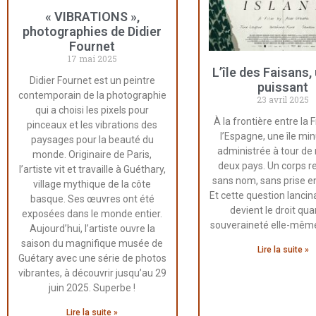
« VIBRATIONS »,
photographies de Didier
Fournet
17 mai 2025
L’île des Faisans, 
Didier Fournet est un peintre
puissant
contemporain de la photographie
23 avril 2025
qui a choisi les pixels pour
À la frontière entre la 
pinceaux et les vibrations des
l’Espagne, une île min
paysages pour la beauté du
administrée à tour de 
monde. Originaire de Paris,
deux pays. Un corps r
l’artiste vit et travaille à Guéthary,
sans nom, sans prise e
village mythique de la côte
Et cette question lancin
basque. Ses œuvres ont été
devient le droit qua
exposées dans le monde entier.
souveraineté elle-même 
Aujourd’hui, l’artiste ouvre la
saison du magnifique musée de
Lire la suite »
Guétary avec une série de photos
vibrantes, à découvrir jusqu’au 29
juin 2025. Superbe !
Lire la suite »