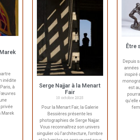
Être 
 Marek
Depuis s
années 
artre
inspiré
n inédite
monogra
Serge Najjar à la Menart
Paris, à
est au
Fair
d’œuvres
pourrai
10 octobre 2025
’une
qu’elle 
 privée
fem
Pour la Menart Fair, la Galerie
on Marek
Bessières présente les
photographies de Serge Najjar.
Vous reconnaîtrez son univers
singulier où l’architecture, l’ombre