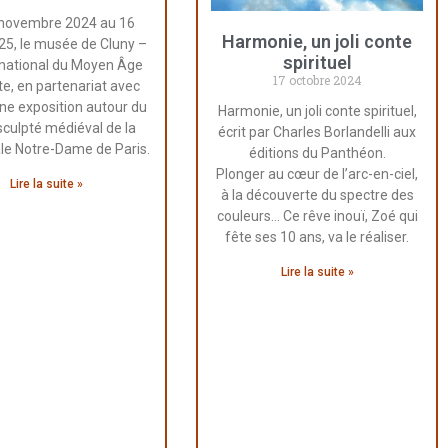
 novembre 2024 au 16
Harmonie, un joli conte
5, le musée de Cluny –
spirituel
national du Moyen Âge
17 octobre 2024
e, en partenariat avec
 une exposition autour du
Harmonie, un joli conte spirituel,
sculpté médiéval de la
écrit par Charles Borlandelli aux
le Notre-Dame de Paris.
éditions du Panthéon.
Plonger au cœur de l’arc-en-ciel,
Lire la suite »
à la découverte du spectre des
couleurs… Ce rêve inouï, Zoé qui
fête ses 10 ans, va le réaliser.
Lire la suite »