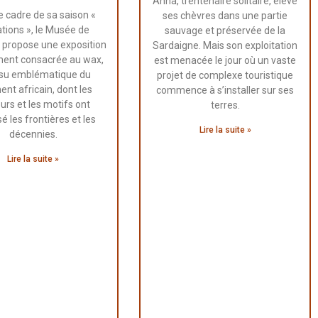
Anna, trentenaire solitaire, élève
e cadre de sa saison «
ses chèvres dans une partie
tions », le Musée de
sauvage et préservée de la
propose une exposition
Sardaigne. Mais son exploitation
ment consacrée au wax,
est menacée le jour où un vaste
ssu emblématique du
projet de complexe touristique
ent africain, dont les
commence à s’installer sur ses
urs et les motifs ont
terres.
é les frontières et les
Lire la suite »
décennies.
Lire la suite »