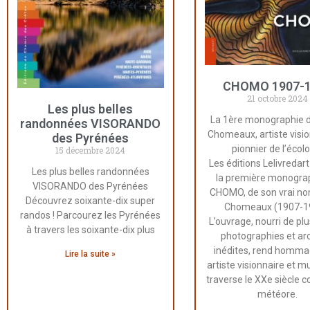
CHOMO 1907-
21 octobre 2024
Les plus belles
La 1ère monographie 
randonnées VISORANDO
Chomeaux, artiste visio
des Pyrénées
pionnier de l’écol
15 décembre 2024
Les éditions Lelivredart
Les plus belles randonnées
la première monogra
VISORANDO des Pyrénées
CHOMO, de son vrai n
Découvrez soixante-dix super
Chomeaux (1907-1
randos ! Parcourez les Pyrénées
L’ouvrage, nourri de pl
à travers les soixante-dix plus
photographies et ar
inédites, rend homma
Lire la suite »
artiste visionnaire et mu
traverse le XXe siècle
météore.