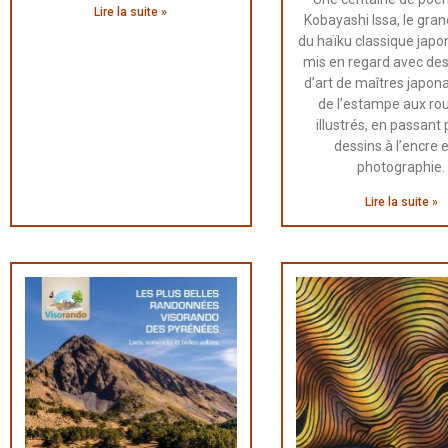
Lire la suite »
Kobayashi Issa, le gra
du haïku classique japo
mis en regard avec de
d’art de maîtres japona
de l’estampe aux ro
illustrés, en passant 
dessins à l’encre e
photographie.
Lire la suite »