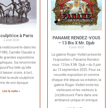
sculptrice à Paris
PANAME RENDEZ-VOUS
2 août 2025
– 13 Bis X Mr. Djub
5 juin 2025
a redécouverte dans les
1980, Camille Claudel a
La galerie Roger-Viollet présente
 de grandes expositions
l’exposition « Paname Rendez-
phiques. Sa renommée
vous. 13 bis X Mr. Djub » du 5 juin
jourd’hui telle qu’elle
au 13 septembre 2025. Pour sa
t laisser croire, à tort,
nouvelle exposition et comme
était la seule sculptrice
chaque été depuis sa création, la
me de son époque.
galerie Roger-Viollet invite les
visiteuses et les visiteurs à
Lire la suite »
(re)découvrir Paris dans une
ambiance unique et onirique.