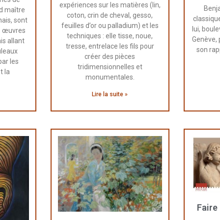
expériences sur les matières (lin,
Benj
nd maître
coton, crin de cheval, gesso,
classique
nais, sont
feuilles d’or ou palladium) et les
lui, boul
s œuvres
techniques : elle tisse, noue,
Genève, p
is allant
tresse, entrelace les fils pour
son rap
uleaux
créer des pièces
par les
tridimensionnelles et
t la
monumentales.
Lire la suite »
Faire 