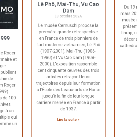
Lê Phô, Mai-Thu, Vu Cao
Du 19
Dam
mars 202
18 octobre 2024
musée 
Le musée Cernuschi propose la
présent
première grande rétrospective
l’Inrap,
1999
en France de trois pionniers de
décor 
l’art moderne vietnamien, Lê Phô
cathédra
(1907-2001), Mai-Thu (1906-
de Roger
1980) et Vu Cao Dam (1908-
nnaire et
2000). L’exposition rassemble
ogie
cent cinquante œuvres des trois
 publient
artistes retraçant leurs
phie de
trajectoires depuis leur formation
om Roger
à l’École des beaux-arts de Hanoï
999).
jusqu’à la fin de leur longue
us de 100
carrière menée en France à partir
chives
de 1937.
ge à un
ltiple qui
Lire la suite »
 comme un