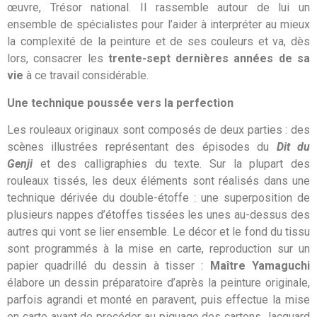
œuvre, Trésor national. Il rassemble autour de lui un
ensemble de spécialistes pour l’aider à interpréter au mieux
la complexité de la peinture et de ses couleurs et va, dès
lors, consacrer les
trente-sept dernières années de sa
vie
à ce travail considérable.
Une technique poussée vers la perfection
Les rouleaux originaux sont composés de deux parties : des
scènes illustrées représentant des épisodes du
Dit du
Genji
et des calligraphies du texte. Sur la plupart des
rouleaux tissés, les deux éléments sont réalisés dans une
technique dérivée du double-étoffe : une superposition de
plusieurs nappes d’étoffes tissées les unes au-dessus des
autres qui vont se lier ensemble. Le décor et le fond du tissu
sont programmés à la mise en carte, reproduction
sur un
papier quadrillé du dessin à tisser :
Maître Yamaguchi
élabore un dessin préparatoire d’après la peinture originale,
parfois agrandi et monté en paravent, puis effectue la mise
en carte avant de procéder au piquage des cartons Jacquard