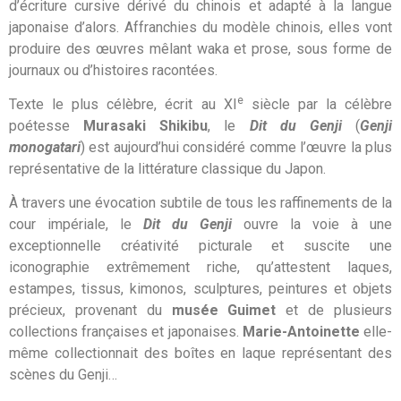
d’écriture cursive dérivé du chinois et adapté à la langue
japonaise d’alors. Affranchies du modèle chinois, elles vont
produire des œuvres mêlant waka et prose, sous forme de
journaux ou d’histoires racontées.
e
Texte le plus célèbre, écrit au XI
siècle par la célèbre
poétesse
Murasaki Shikibu
, le
Dit du Genji
(
Genji
monogatari
) est aujourd’hui considéré comme l’œuvre la plus
représentative de la littérature classique du Japon.
À travers une évocation subtile de tous les raffinements de la
cour impériale, le
Dit du Genji
ouvre la voie à une
exceptionnelle créativité picturale et suscite une
iconographie extrêmement riche, qu’attestent laques,
estampes, tissus, kimonos, sculptures, peintures et objets
précieux, provenant du
musée Guimet
et de plusieurs
collections françaises et japonaises.
Marie-Antoinette
elle-
même collectionnait des boîtes en laque représentant des
scènes du Genji…