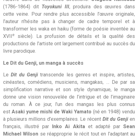
(1786-1864) dit
Toyokuni III
, produira des œuvres dans
cette veine. Pour rendre plus accessible l’œuvre originale,
l’auteur n’hésite pas à changer de cadre temporel et à
transformer les
waka
en
haiku
(forme de poésie inventée au
e
XVII
siècle). La profusion de détails et la qualité des
productions de l’artiste ont largement contribué au succès du
livre parodique.
Le
Dit du Genji,
un manga à succès
Le
Dit du Genji
transcende les genres et inspire, artistes,
cinéastes, comédiens, musiciens, mangakas, … De par sa
simplification narrative et son style dynamique, le manga
donne une vision renouvelée de l’intrigue et de l’imaginaire
du roman. À ce jour, l’un des mangas les plus connus
est
Asaki yume mishi
de Waki Yamato
(né en 1948) vendu
à plusieurs millions d’exemplaires. Le récent
Dit du Genji
en
français, illustré par
Inko Ai Akita
et adapté par
Sean
Michael Wilson
se réapproprie le récit tout en l’adaptant au