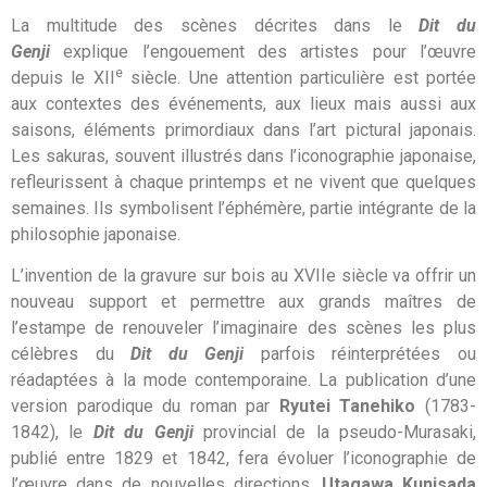
La multitude des scènes décrites dans le
Dit du
Genji
explique l’engouement des artistes pour l’œuvre
e
depuis le XII
siècle. Une attention particulière est portée
aux contextes des événements, aux lieux mais aussi aux
saisons, éléments primordiaux dans l’art pictural japonais.
Les sakuras, souvent illustrés dans l’iconographie japonaise,
refleurissent à chaque printemps et ne vivent que quelques
semaines. Ils symbolisent l’éphémère, partie intégrante de la
philosophie japonaise.
L’invention de la gravure sur bois au XVIIe siècle va offrir un
nouveau support et permettre aux grands maîtres de
l’estampe de renouveler l’imaginaire des scènes les plus
célèbres du
Dit du Genji
parfois réinterprétées ou
réadaptées à la mode contemporaine. La publication d’une
version parodique du roman par
Ryutei Tanehiko
(1783-
1842), le
Dit du Genji
provincial de la pseudo-Murasaki
,
publié entre 1829 et 1842, fera évoluer l’iconographie de
l’œuvre dans de nouvelles directions.
Utagawa Kunisada