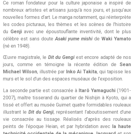
Ce roman fondateur pour la culture japonaise a inspiré de
nombreux artistes et artisans jusqu’à nos jours, et jusqu’aux
nouvelles formes d’art. Le manga notamment, qui réinterprète
les codes picturaux, les thèmes et les scènes de l’histoire
du
Genji
avec une époustouflante inventivité, dont le plus
célèbre est sans doute
Asaki yume mishi
de
Waki Yamato
(né en 1948).
Œuvre magistrale, le
Dit du Gengi
est encore adapté de nos
jours, comme en témoigne la récente édition de
Sean
Michael Wilson
, illustrée par
Inko Ai Takita
, qui tapisse les
murs et le sol d’un des espaces muséaux de l’exposition.
La seconde partie est consacrée à
Itarô Yamaguchi
(1901-
2007), maître tisserand du quartier de Nishijin à Kyoto, qui a
tissé et offert au musée Guimet quatre formidables rouleaux
illustrant le
Dit du Genji
, représentant l’aboutissement d’une
vie consacrée au tissage. Réalisés d’après des rouleaux
peints de l’époque Heian, et par hybridation avec
la haute
technicité occidentale de la mécanique
Jacquard
et son