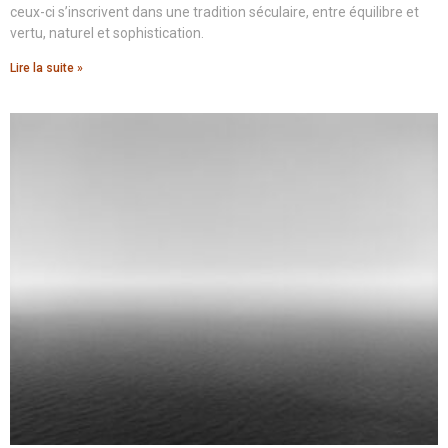
ceux-ci s’inscrivent dans une tradition séculaire, entre équilibre et
vertu, naturel et sophistication.
Lire la suite »