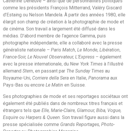
Catherine Deneuve – ainsi que de personnalités politiques
comme les présidents François Mitterrand, Valéry Giscard
d’Estaing ou Nelson Mandela. À partir des années 1980, elle
élargit son champ de création à la photographie de mode et
de cinéma. Son travail a largement été diffusé dans les
médias. D’abord membre de l’agence Gamma, puis
photographe indépendante, elle a collaboré avec la presse
généraliste nationale –
Paris Match
,
Le Monde
,
Libération
,
France-
Soir, Le Nouvel Observateur, L’Express
– également
avec la presse internationale, du
New York Times
à l’illustré
allemand
Stern
, en passant par
The Sunday Times
au
Royaume-Uni,
Corriere della Sera
en Italie,
Panorama
aux
Pays-Bas ou encore
Le Matin
en Suisse.
Ses photographies de mode et ses reportages sociétaux ont
également été publiés dans de nombreux titres français et
étrangers tels que
Elle, Marie-
Claire, Glamour, Biba, Vogue,
Esquire ou Harpers & Queen
. Son travail figure aussi dans la
presse spécialisée comme
Grands Reportages, Photo-