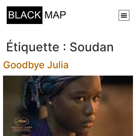
Rechercher ⚲
Étiquette :
Soudan
Goodbye Julia