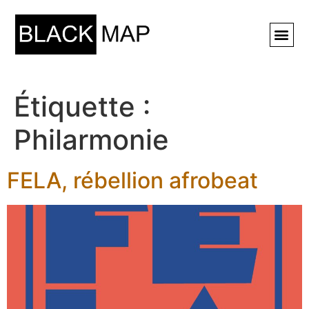
Rechercher ⚲
Étiquette :
Philarmonie
FELA, rébellion afrobeat