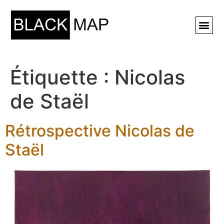
Rechercher ⚲
Étiquette :
Nicolas
de Staël
Rétrospective Nicolas de
Staël