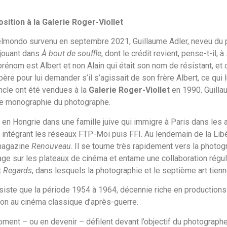
position à la Galerie Roger-Viollet
elmondo survenu en septembre 2021, Guillaume Adler, neveu du 
 jouant dans
À bout de souffle
, dont le crédit revient, pense-t-il, 
prénom est Albert et non Alain qui était son nom de résistant, et 
re pour lui demander s’il s’agissait de son frère Albert, ce qui l
ncle ont été vendues à la
Galerie Roger-Viollet
en 1990. Guilla
ère monographie du photographe.
en Hongrie dans une famille juive qui immigre à Paris dans les a
intégrant les réseaux FTP-Moi puis FFI. Au lendemain de la Libéra
 magazine
Renouveau
. Il se tourne très rapidement vers la photo
rtage sur les plateaux de cinéma et entame une collaboration rég
t
Regards
, dans lesquels la photographie et le septième art tien
subsiste que la période 1954 à 1964, décennie riche en productions
ion au cinéma classique d’après-guerre.
ent – ou en devenir – défilent devant l’objectif du photograph