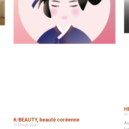
H
19 
K-BEAUTY, beauté coréenne
Au
19 février 2026