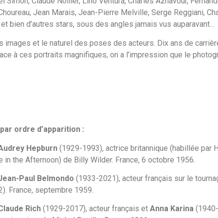
l Simon, Claude Nollier, Lino Ventura, Charles Aznavour, Fernand
a Choureau, Jean Marais, Jean-Pierre Melville, Serge Reggiani, C
 et bien d’autres stars, sous des angles jamais vus auparavant…
s images et le naturel des poses des acteurs. Dix ans de carrièr
 face à ces portraits magnifiques, on a l’impression que le phot
.
ar ordre d’apparition :
Audrey Hepburn
(1929-1993), actrice britannique (habillée par 
e in the Afternoon) de Billy Wilder. France, 6 octobre 1956.
Jean-Paul Belmondo
(1933-2021), acteur français sur le tournag
). France, septembre 1959.
Claude Rich
(1929-2017), acteur français et
Anna Karina
(1940-