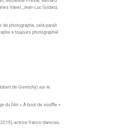
el, Micheline Presle, Bernard
harles Vanel, Jean-Luc Godard,
e de photographe, cela paraît
ographe a toujours photographié…
Hubert de Givenchy) sur le
e du film « À bout de souffle »
2019), actrice franco-danoise,