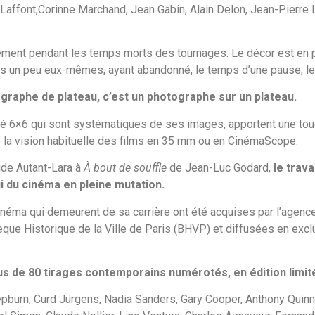
 Laffont,Corinne Marchand, Jean Gabin, Alain Delon, Jean-Pierre
lement pendant les temps morts des tournages. Le décor est en p
s un peu eux-mêmes, ayant abandonné, le temps d’une pause, le
tographe de plateau, c’est un photographe sur
un plateau.
arré 6×6 qui sont systématiques de ses images, apportent une touc
re la vision habituelle des films en 35 mm ou en CinémaScope.
de Autant-Lara à
À bout de souffle
de Jean-Luc Godard,
le trava
i du cinéma en pleine mutation.
néma qui demeurent de sa carrière ont été acquises par l’agence
èque Historique de la Ville de Paris (BHVP) et diffusées en exclu
us de 80 tirages contemporains numérotés, en édition limit
burn, Curd Jürgens, Nadia Sanders, Gary Cooper, Anthony Quinn, 