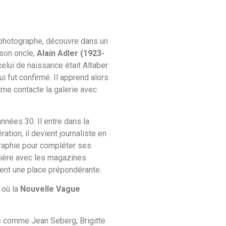
photographe, découvre dans un
à son oncle,
Alain Adler (1923-
celui de naissance était Altaber.
ui fut confirmé. Il apprend alors
ume contacte la galerie avec
nnées 30. Il entre dans la
tion, il devient journaliste en
graphie pour compléter ses
ulière avec les magazines
nent une place prépondérante.
 où la
Nouvelle Vague
e comme Jean Seberg, Brigitte