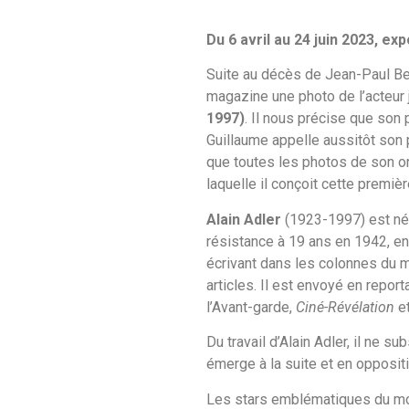
Du 6 avril au 24 juin 2023, ex
Suite au décès de Jean-Paul B
magazine une photo de l’acteur
1997)
. Il nous précise que son 
Guillaume appelle aussitôt son pè
que toutes les photos de son o
laquelle il conçoit cette premi
Alain Adler
(1923-1997) est né 
résistance à 19 ans en 1942, en 
écrivant dans les colonnes du
articles. Il est envoyé en repo
l’Avant-garde,
Ciné-Révélation
e
Du travail d’Alain Adler, il ne 
émerge à la suite et en opposit
Les stars emblématiques du mom